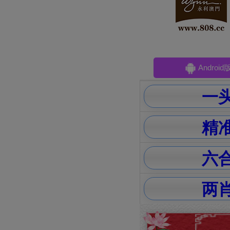
Android
一
精
六
两