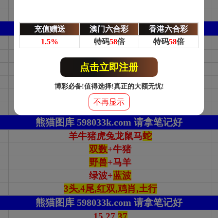
2-0-6-7-8-1
1头,6尾,红双,兔肖,土行
熊猫图库 598033k.com 请拿笔记好
充值赠送
澳门六合彩
香港六合彩
蛇兔鸡狗
虎
1.5%
特码
58
倍
特码
58
倍
蛇兔鸡狗
虎
龙马
点击立即注册
蛇兔鸡狗
虎
龙马猴羊
虎虎虎
博彩必备!值得选择!真正的大额无忧!
单数
+羊鸡
不再显示
野兽
+狗马
熊猫图库 598033k.com 请拿笔记好
羊牛猪虎兔龙鼠马
蛇
双数
+牛猪
野兽
+马羊
绿波+
蓝波
3头,4尾,红双,鸡肖,土行
熊猫图库 598033k.com 请拿笔记好
15.27.
37