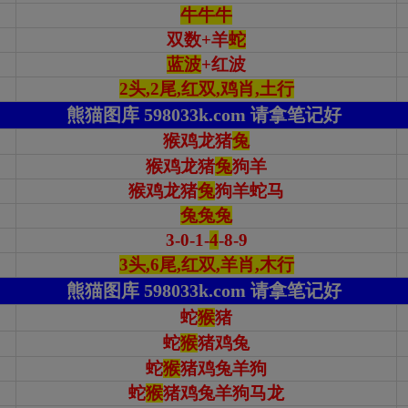
牛牛牛
双数+羊
蛇
蓝波
+红波
2头,2尾,红双,鸡肖,土行
熊猫图库 598033k.com 请拿笔记好
猴鸡龙猪
兔
猴鸡龙猪
兔
狗羊
猴鸡龙猪
兔
狗羊蛇马
兔兔兔
3-0-1-
4
-8-9
3头,6尾,红双,羊肖,木行
熊猫图库 598033k.com 请拿笔记好
蛇
猴
猪
蛇
猴
猪鸡兔
蛇
猴
猪鸡兔羊狗
蛇
猴
猪鸡兔羊狗马龙