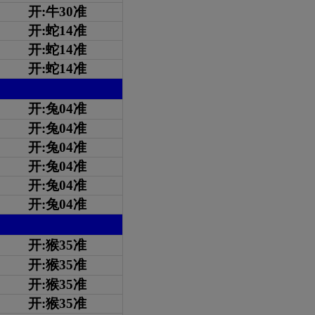
开:牛30准
开:蛇14准
开:蛇14准
开:蛇14准
开:兔04准
开:兔04准
开:兔04准
开:兔04准
开:兔04准
开:兔04准
开:猴35准
开:猴35准
开:猴35准
开:猴35准