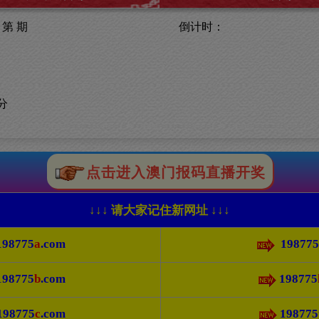
点击进入澳门报码直播开奖
↓↓↓ 请大家记住新网址 ↓↓↓
98775
a
.com
198775
98775
b
.com
198775
198775
c
.com
198775