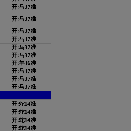
开:马37准
开:马37准
开:马37准
开:马37准
开:马37准
开:马37准
开:羊36准
开:马37准
开:马37准
开:马37准
开:蛇14准
开:蛇14准
开:蛇14准
开:蛇14准