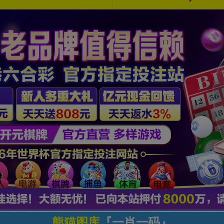
熊猫图库
『一肖一码』