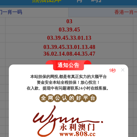
门一肖一码
香港一肖
03
03.39.45
03.39.45.33.01.13
03.39.45.33.01.13.48
36.
02.14.08.44.35.47
龙
通知公告
×
龙狗马
8秒
本站担保的网投,都是有真正实力的大额平台
龙狗马羊蛇
资金安全本站全程担保！放心投注！
龙狗马羊蛇猪猴
在入款、提现中有问题请联系24小时在线客服。
龙狗马羊蛇猪猴鸡鼠
全
网
公
认
的
好
平
台
蛇蛇蛇
双数+狗马
野兽+猪鸡
绿波+蓝波