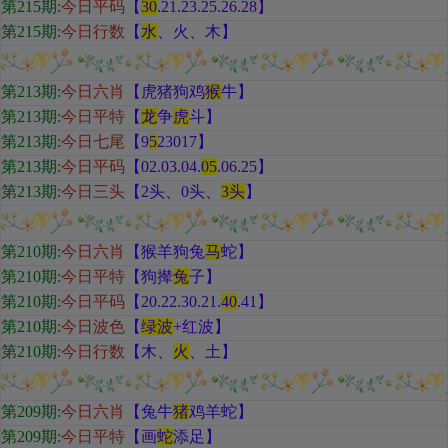
第215期:
今日平码
【
30
.21.23.25.26.28
】
第215期:
今日行数
【
水
、火、木
】
第213期
:
今日六肖
【虎猪狗鸡
猴
牛
】
第213期:
今日平特
【
龙
争
虎
斗
】
第213期:
今日七尾
【9
5
23017
】
第213期:
今日平码
【
02.03.04.
05
.06.25
】
第213期:
今日三头
【
2头、0头、
3头
】
第210期
:
今日六肖
【猴羊狗兔
马
蛇
】
第210期:
今日平特
【狗撵
兔
子
】
第210期:
今日平码
【
20.22.30.21.
40
.41
】
第210期:
今日波色
【
绿
波
+红波
】
第210期:
今日行数
【木
、
火
、土
】
第209期
:
今日六肖
【兔牛
猪
鸡羊蛇
】
第209期:
今日平特
【画
蛇
添足
】