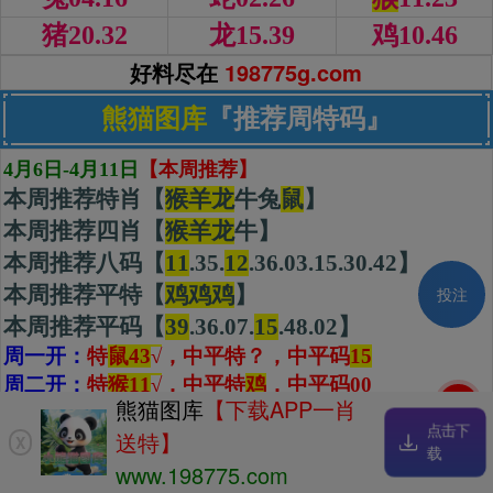
猪20.32
龙15.39
鸡10.46
好料尽在
198775g.com
熊猫图库
『推荐周特码』
4月6日-4月11日
【本周推荐】
本周推荐特肖【
猴羊龙
牛兔
鼠
】
本周推荐四肖【
猴
羊
龙
牛】
本周推荐八码【
11
.35.
12
.36.03.15.30.42】
本周推荐平特【
鸡鸡鸡
】
投注
本周推荐平码【
39
.36.07.
15
.48.02】
周一开：
特
鼠43
√
，中平特？，
中平码
15
周二开：
特
猴11
√
，中平特
鸡
，
中平码00
刷新
熊猫图库
【下载APP一肖
周三开：
特虎17×，中平特？，
中平码00
点击下
送特】
周四开：
特
羊12
√
，中平特
鸡
，
中平码00
X
载
周五开：
特狗32×，中平特？，
中平码
48.02
www.198775.com