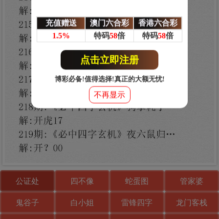
充值赠送
澳门六合彩
香港六合彩
1.5%
特码
58
倍
特码
58
倍
点击立即注册
博彩必备!值得选择!真正的大额无忧!
不再显示
公证处
四不像
蛇蛋图
管家婆
鬼谷子
白小姐
雷锋四字
龙门客栈