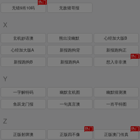
无错9肖10码
无敌猪哥报
X
玄机妙语澳
熊出没幽默
心经加大版B
心经加大版A
新报跑狗背
新报跑狗正
新报跑狗B
新报跑狗A
想入非非澳
Y
一字解特码
幽默玄机图
幽默猜测澳
鱼跃龙门报
一句真言澳
一肖平特图
Z
正版射牌澳
正版四不像
正版澳门传真