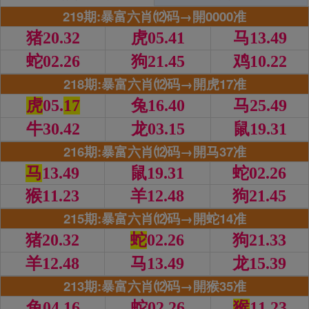
219期:暴富六肖⑿码→開0000准
猪20.32
虎05.41
马13.49
蛇02.26
狗21.45
鸡10.22
218期:暴富六肖⑿码→開虎17准
虎
05.
17
兔16.40
马25.49
牛30.42
龙03.15
鼠19.31
216期:暴富六肖⑿码→開马37准
马
13.49
鼠19.31
蛇02.26
猴11.23
羊12.48
狗21.45
215期:暴富六肖⑿码→開蛇14准
猪20.32
蛇
02.26
狗21.33
羊12.48
马13.49
龙15.39
213期:暴富六肖⑿码→開猴35准
兔04.16
蛇02.26
猴
11.23