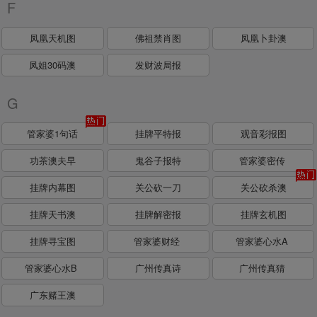
F
凤凰天机图
佛祖禁肖图
凤凰卜卦澳
凤姐30码澳
发财波局报
G
管家婆1句话
挂牌平特报
观音彩报图
功茶澳夫早
鬼谷子报特
管家婆密传
挂牌内幕图
关公砍一刀
关公砍杀澳
挂牌天书澳
挂牌解密报
挂牌玄机图
挂牌寻宝图
管家婆财经
管家婆心水A
管家婆心水B
广州传真诗
广州传真猜
广东赌王澳