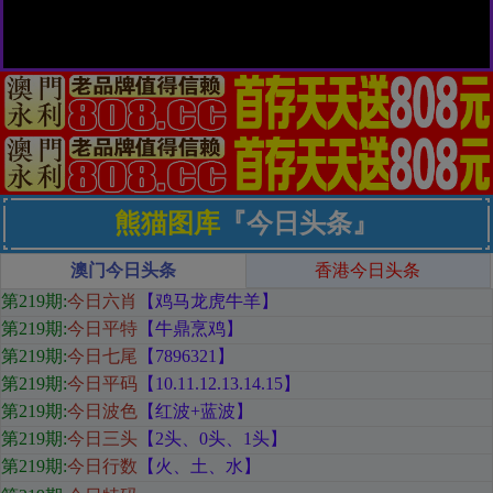
熊猫图库
『今日头条』
澳门今日头条
香港今日头条
第219期
:
今日六肖
【鸡马龙虎牛羊
】
第219期:
今日平特
【牛鼎烹鸡
】
第219期:
今日七尾
【7896321
】
第219期:
今日平码
【
10.11.12.13.14.15
】
第219期:
今日波色
【红
波+蓝波
】
第219期:
今日三头
【
2头、0头、1头
】
第219期:
今日行数
【火
、土、水
】