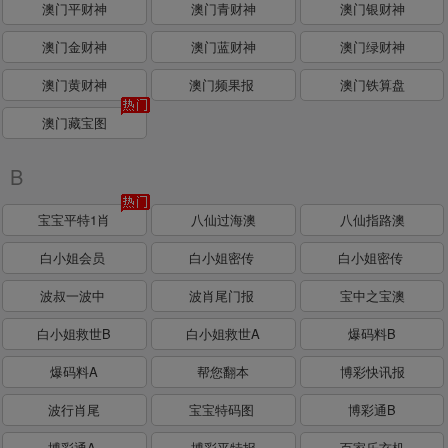
澳门平财神
澳门青财神
澳门银财神
澳门金财神
澳门蓝财神
澳门绿财神
澳门黄财神
澳门频果报
澳门铁算盘
澳门藏宝图
B
宝宝平特1肖
八仙过海澳
八仙指路澳
白小姐会员
白小姐密传
白小姐密传
波叔一波中
波肖尾门报
宝中之宝澳
白小姐救世B
白小姐救世A
爆码料B
爆码料A
帮您翻本
博彩快讯报
波行肖尾
宝宝特码图
博彩通B
博彩通A
博彩平特报
百家乐玄机