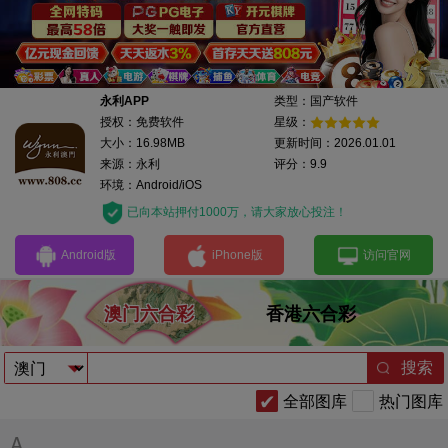
永利APP
类型：国产软件
授权：免费软件
星级：
大小：16.98MB
更新时间：2026.01.01
来源：永利
评分：9.9
环境：Android/iOS
已向本站押付1000万，请大家放心投注！
Android版
iPhone版
访问官网
澳门六合彩
香港六合彩
搜索
全部图库
热门图库
A